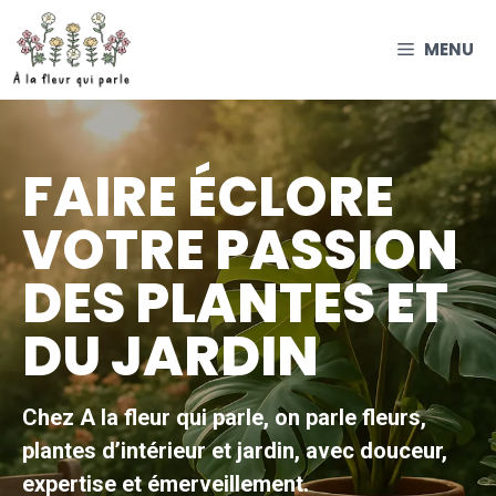
Aller
au
MENU
contenu
FAIRE ÉCLORE
VOTRE PASSION
DES PLANTES ET
DU JARDIN
Chez A la fleur qui parle, on parle fleurs,
plantes d’intérieur et jardin, avec douceur,
expertise et émerveillement.